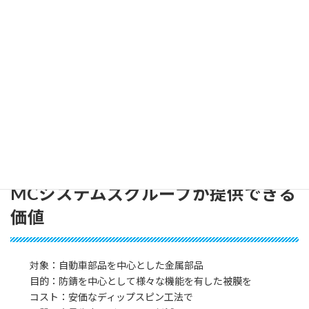
MCシステムズグループが具備してい
る能力
①部品量産実績から集積された処理ノウハウ
②表面処理開発能力
③工程改善能力
MCシステムズグループが提供できる
価値
対象：自動車部品を中心とした金属部品
目的：防錆を中心として様々な機能を有した被膜を
コスト：安価なディップスピン工法で