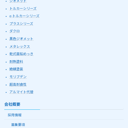
ジオメット
トルカーシリーズ
e-トルカーシリーズ
プラスシリーズ
ダクロ
黒色ジオメット
メタレックス
乾式亜鉛めっき
耐熱塗料
絶縁塗装
モリブデン
超高耐食性
アルマイト代替
会社概要
採用情報
募集要項