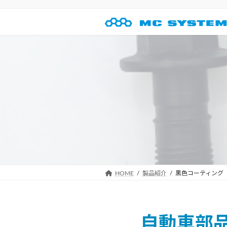
コ
ナ
ン
ビ
テ
ゲ
ン
ー
ツ
シ
へ
ョ
ス
ン
キ
に
ッ
移
プ
動
HOME
製品紹介
黒色コーティング
自動車部