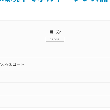
目次
える0Jコート