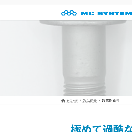
コ
ナ
ン
ビ
テ
ゲ
ン
ー
ツ
シ
へ
ョ
ス
ン
キ
に
ッ
移
プ
動
HOME
製品紹介
超高耐食性
極めて過酷