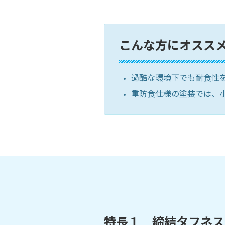
こんな方にオスス
過酷な環境下でも耐食性
重防食仕様の塗装では、
特長１ 締結タフネス