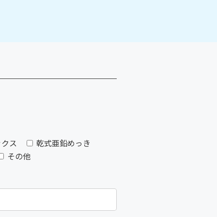
ックス
乾式亜鉛めっき
その他