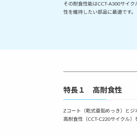
その耐食性能はCCT-A300サ
性を維持したい部品に最適です。
特長１ 高耐食性
Zコート（乾式亜鉛めっき）とジ
高耐食性（CCT-C220サイクル