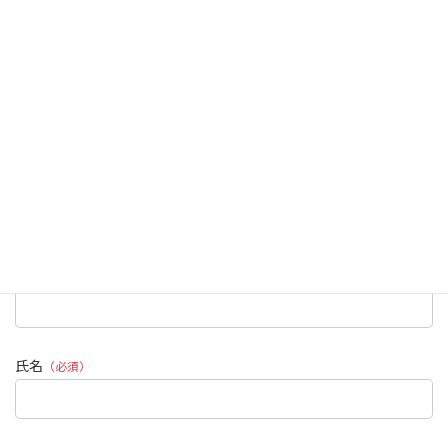
資料選択
（必須）
e-トルカー
トルカーシリーズ
プラスシリーズ
黒色ジオメット
メタレックス
乾式亜鉛めっき
耐熱塗装
絶縁塗装
モリブデン
超高耐食性塗装
アルマイト代替塗装
その他
その他資料
会社
（必須）
氏名
（必須）